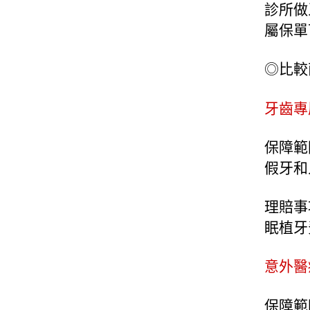
診所做
屬保單
◎比較
牙齒專
保障範
假牙和
理賠事
眠植牙
意外醫
保障範