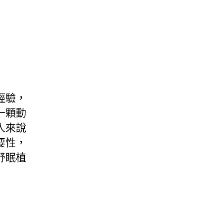
經驗，
一顆動
人來說
要性，
舒眠植