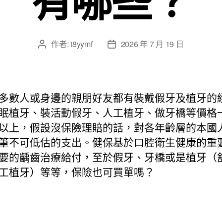
作者:
t8yymf
2026 年 7 月 19 日
文
文
章
章
作
發
者
佈
日
多數人或身邊的親朋好友都有裝戴假牙及植牙的
期
眠植牙、裝活動假牙、人工植牙、做牙橋等價格
以上，假設沒保險理賠的話，對各年齡層的本國
筆不可低估的支出。健保基於口腔衛生健康的重
要的齲齒治療給付，至於假牙、牙橋或是植牙（
工植牙）等等，保險也可買單嗎？