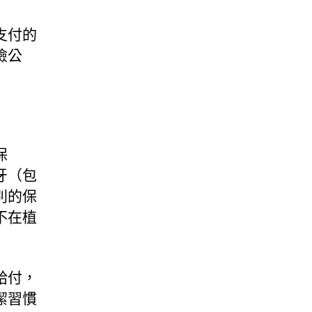
支付的
險公
保
牙（包
別的保
不在植
給付，
潔習慣