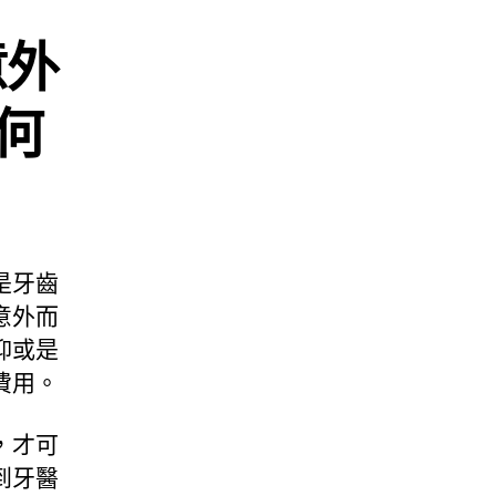
意外
何
是牙齒
意外而
抑或是
費用。
，才可
到牙醫