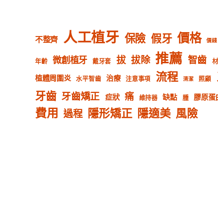
人工植牙
價格
保險
假牙
不整齊
價錢
推薦
拔
拔除
智齒
微創植牙
年齡
戴牙套
流程
植體周圍炎
治療
水平智齒
注意事項
照顧
清潔
牙齒
牙齒矯正
痛
症狀
缺點
膠原蛋
維持器
腫
費用
隱形矯正
隱適美
風險
過程