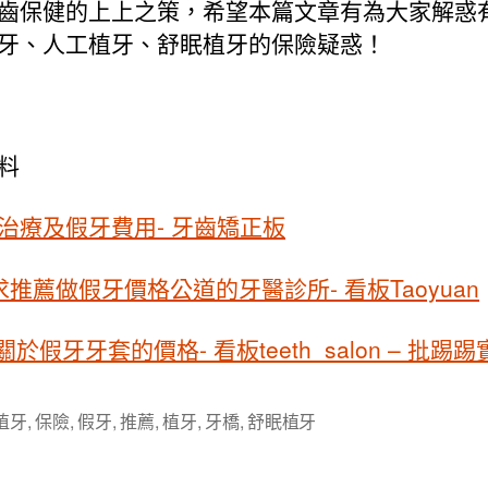
齒保健的上上之策，希望本篇文章有為大家解惑
牙、人工植牙、舒眠植牙的保險疑惑！
料
治療及假牙費用- 牙齒矯正板
]求推薦做假牙價格公道的牙醫診所- 看板Taoyuan
 關於假牙牙套的價格- 看板teeth_salon – 批踢
植牙
,
保險
,
假牙
,
推薦
,
植牙
,
牙橋
,
舒眠植牙