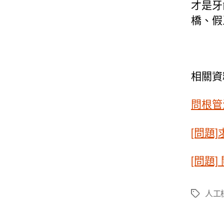
才是牙
橋、假
相關資
問根管
[問題
[問題]
人工
標
籤