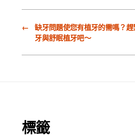
←
缺牙問題使您有植牙的需嗎？趕
牙與舒眠植牙吧～
標籤