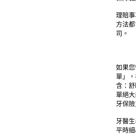
理賠事
方法都
司。
如果您
單」，
含：舒
單絕大
牙保險
牙醫生
平時細