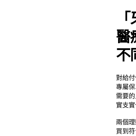
「
醫
不
對給付
專屬保
需要的
實支實
兩個理
買到符