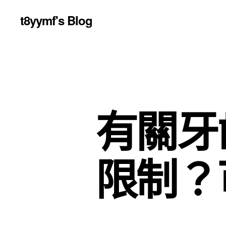
t8yymf's Blog
有關牙
限制？