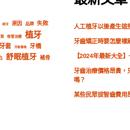
失敗
原因
品牌
人工植牙以後產生這
刷牙
植牙
材質
根管治療
牙齒矯正時要怎麼樣
牙套
牙橋
牙套價格
舒眠植牙
【2024年最新大全
補骨
白
牙齒治療價格昂貴，
嗎？
某些民眾拔智齒費用