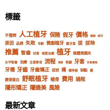
標籤
人工植牙
價格
保險
假牙
不整齊
價錢
刷牙
失敗
拔
拔除
微創植牙
原因
品牌
年齡
戴牙套
植牙
推薦
智齒
植體周圍炎
材質
根管治療
流程
牙套
治療
水平智齒
注意事項
照顧
清潔
牙套價格
牙齒
牙橋
牙齒矯正
痛
症狀
缺點
維持器
腫
舒眠植牙
費用
過程
補骨
膠原蛋白
隱形矯正
隱適美
風險
最新文章