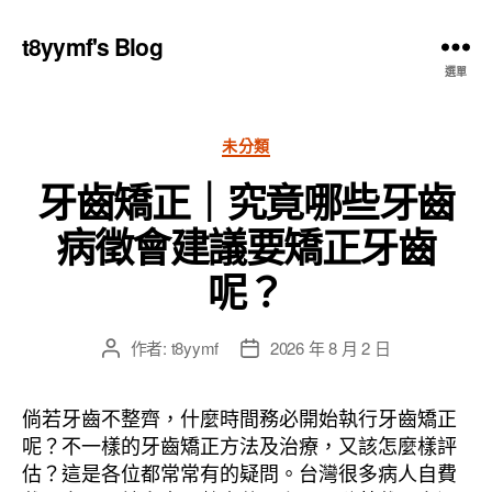
t8yymf's Blog
選單
分
未分類
類
牙齒矯正｜究竟哪些牙齒
病徵會建議要矯正牙齒
呢？
作者:
t8yymf
2026 年 8 月 2 日
文
文
章
章
作
發
倘若牙齒不整齊，什麼時間務必開始執行牙齒矯正
者
佈
呢？不一樣的牙齒矯正方法及治療，又該怎麼樣評
日
估？這是各位都常常有的疑問。台灣很多病人自費
期