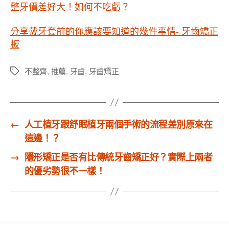
整牙價差好大！如何不吃虧？
分享戴牙套前的你應該要知道的幾件事情- 牙齒矯正
板
不整齊
,
推薦
,
牙齒
,
牙齒矯正
標
籤
←
人工植牙跟舒眠植牙兩個手術的流程差別原來在
這邊！？
→
隱形矯正是否有比傳統牙齒矯正好？實際上兩者
的優劣勢很不一樣！