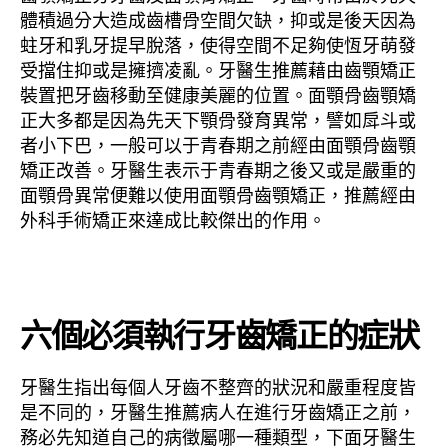
體積過分大造成齒槽骨空間欠缺，抑或是後天因為
蛀牙和乳牙提早脫落，使得空間不足夠使恆牙萌發
受擋住抑或是擁擠凌亂。牙醫生推薦藉由齒顎矯正
裝置把牙齒移動至健康美麗的位置。面顎骨齒顎矯
正大多都是因為先天下顎骨發育異常，譬如戽斗或
者小下巴，一般可以于青春期之前經由面顎骨齒顎
矯正改善。牙醫生表示于青春期之後又或是嚴重的
面顎骨異常便難以使用面顎骨齒顎矯正，推薦經由
外科手術矯正來達成比較傑出的作用。
六個必須執行牙齒矯正的症狀
牙醫生指出每個人牙齒不整齊的狀況和嚴重程度皆
是不同的，牙醫生推薦病人在進行牙齒矯正之前，
務必先知道自己的病徵屬哪一種類型，下面牙醫生