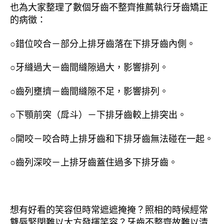
也為大家整理了數個牙齒不整齊推薦執行牙齒矯正
的病徵：
○錯位咬合－部分上排牙齒落在下排牙齒內側。
○牙縫過大－齒間縫隙過大，影響排列。
○齒列壅擠－齒間縫隙不足，影響排列。
○下顎前突（戽斗）－下排牙齒較上排突出。
○開咬－咬合時上排牙齒和下排牙齒無法碰在一起。
○齒列深咬－上排牙齒蓋住過多下排牙齒。
想有好看的笑容但時常遮遮掩掩？照相的時候經常
雙唇緊閉難以大方發揮笑容？牙齒不整齊故難以清