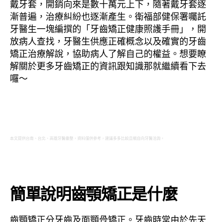
戴牙套，開銷向來是數十萬元上下，隨著戴牙套逐
漸普遍，治療糾紛也逐漸產生。衛福部健保署囑託
牙醫生一塊編撰的「牙齒矯正健康照護手冊」，開
放病人查找，牙醫生供應正確概念以及確實的牙齒
矯正治療解說，協助病人了解自己的權益。想要瞭
解關於更多牙齒矯正的資訊跟知識那就繼續看下去
囉～
本文提供台南、台北、高雄牙醫彙整，資料僅供參考，建議多多比較且親自向牙醫洽詢。
簡單說明齒顎矯正是什麼
齒顎矯正分牙齒及面顎骨矯正。牙齒時常由於先天