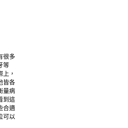
有很多
牙等
際上，
他皆各
衡量病
看到這
些合適
位可以