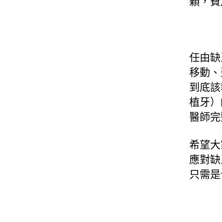
顆，費
任由缺
移動、
到底該
植牙）
醫師完
希望大
應對缺
只需是