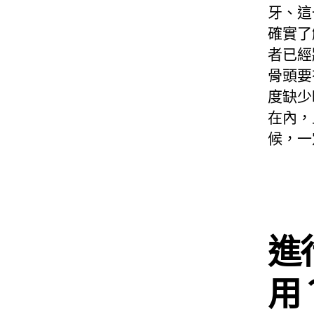
牙、這
確實了
者已經
骨頭要
度缺少
在內，
候，一
進
用