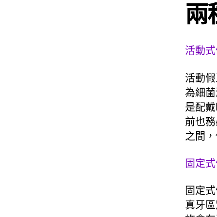
兩
活動式
活動假
為細菌
是配戴
前也務
之間，
固定式
固定式
真牙區