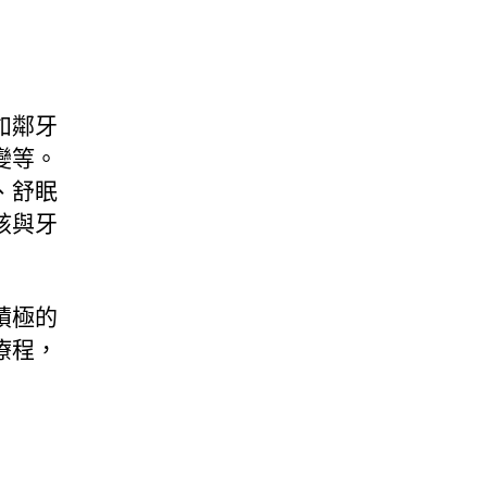
如鄰牙
變等。
、舒眠
該與牙
積極的
療程，