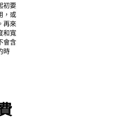
起初要
用，或
。再來
度和寬
不會含
的時
費