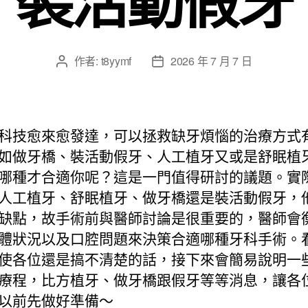
作者:
t8yymf
2026 年 7 月 7 日
文
文
章
章
作
發
者
佈
日
科技愈來愈發達，可以拯救缺牙煩惱的治療方式
期
如做牙橋、裝活動假牙、人工植牙又或是舒眠植
哪種才合適你呢？這是一門值得研討的議題。實
人工植牙、舒眠植牙、做牙橋還是裝活動假牙，
缺點，故手術前與醫師討論是很重要的，醫師會
體狀況以及口腔問題來決策合適哪種牙科手術。
使各位還是搞不清楚的話，接下來會簡易說明一
療程，比方植牙、做牙橋跟假牙等等消息，讓各
以前先做好準備～