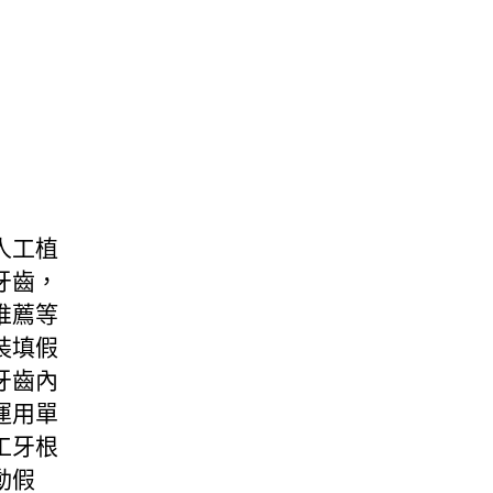
人工植
牙齒，
推薦等
裝填假
牙齒內
運用單
工牙根
動假