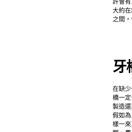
許會有
大約在
之間，
牙
在缺少
橋一定
製造還
假如為
樣一來