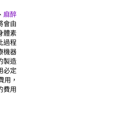
、
麻醉
將會由
身體素
此過程
療機器
的製造
用必定
費用，
的費用