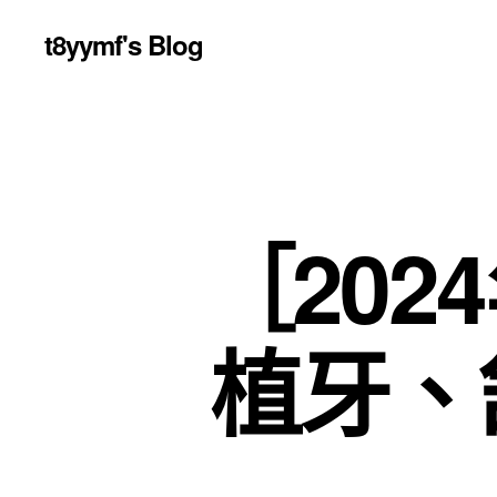
t8yymf's Blog
［20
植牙、