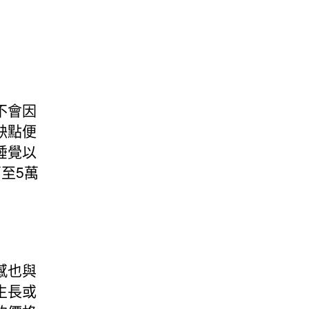
不會因
缺點便
睡覺以
至5萬
感也與
生長或