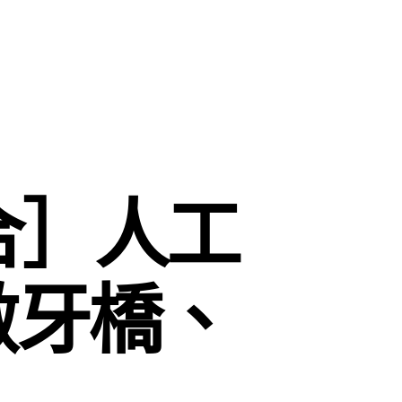
合］人工
做牙橋、