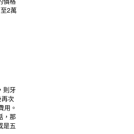
的價格
至2萬
，則牙
後再次
費用。
話，那
或是五