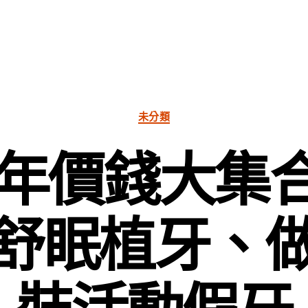
分
未分類
類
24年價錢大集
舒眠植牙、
裝活動假牙