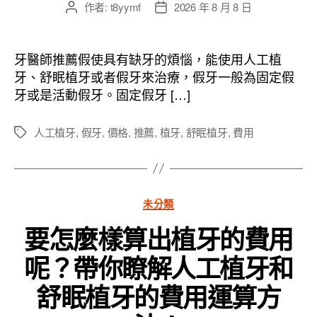
作者:
t8yymf
2026 年 8 月 8 日
文
文
章
章
作
發
者
佈
牙醫師推薦假使具有缺牙的煩惱，能使用人工植
日
牙、舒眠植牙或者假牙來治療，假牙一般為固定假
期
牙或是活動假牙。固定假牙 […]
人工植牙
,
假牙
,
價格
,
推薦
,
植牙
,
舒眠植牙
,
費用
標
籤
分
未分類
類
要怎麼樣算出植牙的費用
呢？帶你瞭解人工植牙和
舒眠植牙的費用運算方