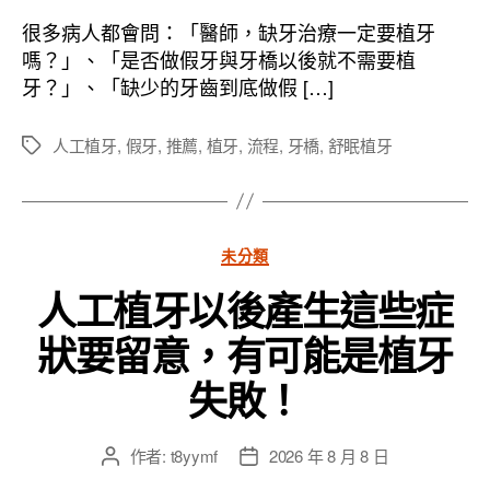
作
發
者
佈
很多病人都會問：「醫師，缺牙治療一定要植牙
日
嗎？」、「是否做假牙與牙橋以後就不需要植
期
牙？」、「缺少的牙齒到底做假 […]
人工植牙
,
假牙
,
推薦
,
植牙
,
流程
,
牙橋
,
舒眠植牙
標
籤
分
未分類
類
人工植牙以後產生這些症
狀要留意，有可能是植牙
失敗！
作者:
t8yymf
2026 年 8 月 8 日
文
文
章
章