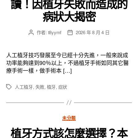
讀！因植牙失敗而造成的
病狀大揭密
作者:
t8yymf
2026 年 8 月 4 日
文
文
章
章
作
發
者
佈
人工植牙技巧發展至今已經十分先進，一般來說成
日
功率能夠達到90％以上，不過植牙手術如同其它醫
期
療手術一樣，做手術本 […]
人工植牙
,
失敗
,
植牙
,
症狀
標
籤
分
未分類
類
植牙方式該怎麼選擇？本