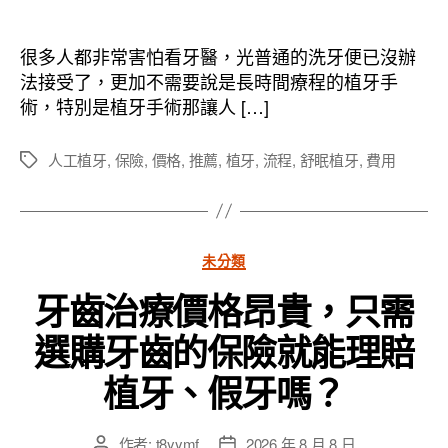
章
章
作
發
者
佈
很多人都非常害怕看牙醫，光普通的洗牙便已沒辦
日
法接受了，更加不需要說是長時間療程的植牙手
期
術，特別是植牙手術那讓人 […]
人工植牙
,
保險
,
價格
,
推薦
,
植牙
,
流程
,
舒眠植牙
,
費用
標
籤
分
未分類
類
牙齒治療價格昂貴，只需
選購牙齒的保險就能理賠
植牙、假牙嗎？
作者:
t8yymf
2026 年 8 月 8 日
文
文