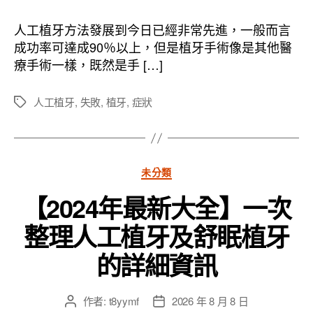
作
發
者
佈
人工植牙方法發展到今日已經非常先進，一般而言
日
成功率可達成90％以上，但是植牙手術像是其他醫
期
療手術一樣，既然是手 […]
人工植牙
,
失敗
,
植牙
,
症狀
標
籤
分
未分類
類
【2024年最新大全】一次
整理人工植牙及舒眠植牙
的詳細資訊
作者:
t8yymf
2026 年 8 月 8 日
文
文