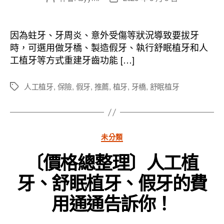
章
章
作
發
者
佈
因為蛀牙、牙周炎、意外受傷等狀況導致要拔牙
日
時，可選用做牙橋、製造假牙、執行舒眠植牙和人
期
工植牙等方式重建牙齒功能 […]
人工植牙
,
保險
,
假牙
,
推薦
,
植牙
,
牙橋
,
舒眠植牙
標
籤
分
未分類
類
〔價格總整理〕人工植
牙、舒眠植牙、假牙的費
用通通告訴你！