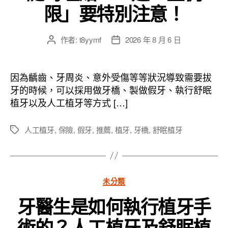
限」要特別注意！
作者:
t8yymf
2026 年 8 月 6 日
文
文
章
章
作
發
者
佈
因為齲齒、牙周炎、意外受傷等等狀況導致需要拔
日
牙的時候，可以採用做牙橋、製做假牙、執行舒眠
期
植牙以及人工植牙等方式 […]
人工植牙
,
保險
,
假牙
,
推薦
,
植牙
,
牙橋
,
舒眠植牙
標
籤
分
未分類
類
牙醫生是如何執行植牙手
術的？人工植牙及舒眠植