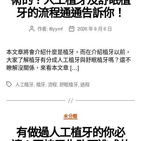
牙的流程通通告訴你！
作者:
t8yymf
2026 年 8 月 6 日
文
文
章
章
作
發
者
佈
本文章將會介紹什麼是植牙，而在介紹植牙以前，
日
大家了解植牙有分成人工植牙與舒眠植牙嗎？還不
期
瞭解沒關係，來看本文章 […]
人工植牙
,
植牙
,
流程
,
舒眠植牙
,
過程
標
籤
分
未分類
類
有做過人工植牙的你必