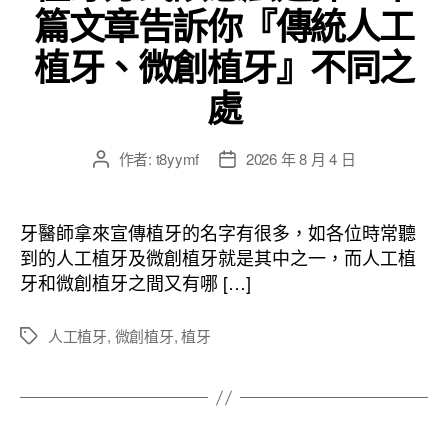
篇文章告訴你『傳統人工
植牙、微創植牙』不同之
處
作者:
t8yymf
2026 年 8 月 4 日
文
文
章
章
作
發
者
佈
牙醫師拿來宣傳植牙的名字有很多，如各位時常聽
日
到的人工植牙及微創植牙就是其中之一，而人工植
期
牙和微創植牙之間又有哪 […]
人工植牙
,
微創植牙
,
植牙
標
籤