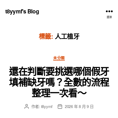
t8yymf's Blog
選單
標籤:
人工植牙
分
未分類
類
還在判斷要挑選哪個假牙
填補缺牙嗎？全數的流程
整理一次看～
作者:
t8yymf
2026 年 8 月 9 日
文
文
章
章