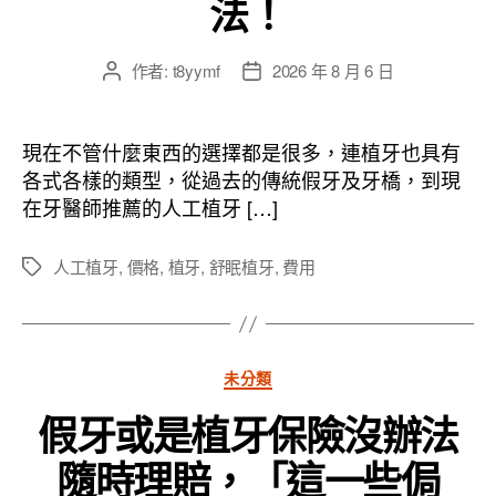
法！
作者:
t8yymf
2026 年 8 月 6 日
文
文
章
章
作
發
者
佈
現在不管什麼東西的選擇都是很多，連植牙也具有
日
各式各樣的類型，從過去的傳統假牙及牙橋，到現
期
在牙醫師推薦的人工植牙 […]
人工植牙
,
價格
,
植牙
,
舒眠植牙
,
費用
標
籤
分
未分類
類
假牙或是植牙保險沒辦法
隨時理賠，「這一些侷