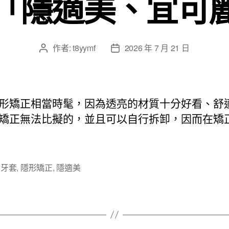
「隱適美、宜可
作者:
t8yymf
2026 年 7 月 21 日
文
文
章
章
作
發
者
佈
日
形矯正相當時髦，因為透亮的材質十分好看、舒
期
矯正無法比擬的，並且可以自行拆卸，因而在矯
,
牙套
,
隱形矯正
,
隱適美