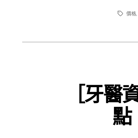
價格
標
籤
［牙醫
點