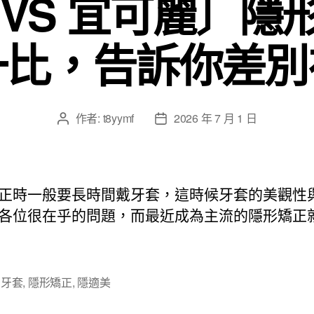
 VS 宜可麗〕隱
一比，告訴你差別
作者:
t8yymf
2026 年 7 月 1 日
文
文
章
章
作
發
者
佈
日
正時一般要長時間戴牙套，這時候牙套的美觀性
期
各位很在乎的問題，而最近成為主流的隱形矯正
,
牙套
,
隱形矯正
,
隱適美