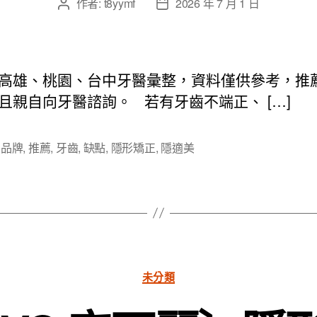
作者:
t8yymf
2026 年 7 月 1 日
文
文
章
章
作
發
者
佈
日
高雄、桃園、台中牙醫彙整，資料僅供參考，推
期
且親自向牙醫諮詢。 若有牙齒不端正、 […]
,
品牌
,
推薦
,
牙齒
,
缺點
,
隱形矯正
,
隱適美
分
未分類
類