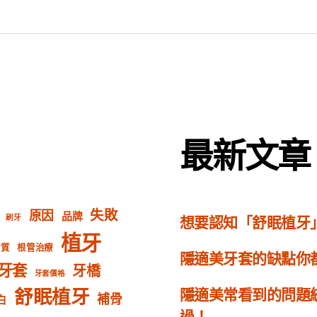
最新文章
失敗
原因
品牌
想要認知「舒眠植牙
刷牙
植牙
材質
根管治療
隱適美牙套的缺點你
牙套
牙橋
牙套價格
舒眠植牙
隱適美常看到的問題
補骨
白
過！