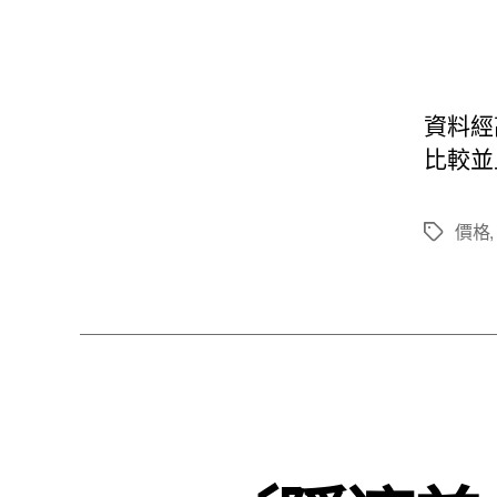
資料經
比較並
價格
標
籤