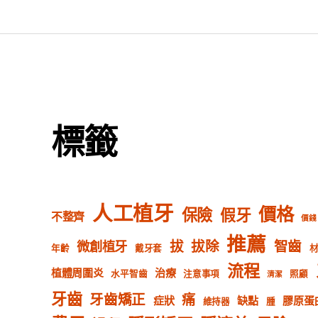
標籤
人工植牙
價格
保險
假牙
不整齊
價錢
推薦
拔
拔除
智齒
微創植牙
年齡
戴牙套
流程
植體周圍炎
治療
水平智齒
注意事項
照顧
清潔
牙齒
牙齒矯正
痛
症狀
缺點
膠原蛋
維持器
腫