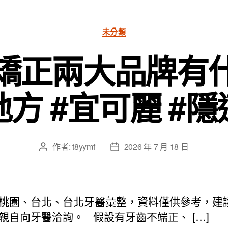
分
未分類
類
矯正兩大品牌有
方 #宜可麗 #
作者:
t8yymf
2026 年 7 月 18 日
文
文
章
章
作
發
者
佈
日
桃園、台北、台北牙醫彙整，資料僅供參考，建
期
親自向牙醫洽詢。 假設有牙齒不端正、 […]