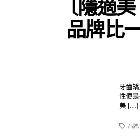
〔隱適美
品牌比
牙齒矯
性便是
美 […]
品牌
標
籤