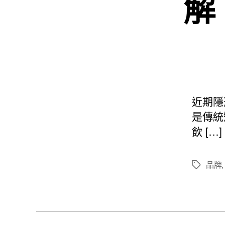
解
近期隱
是傳統
飲 […]
品牌
標
籤