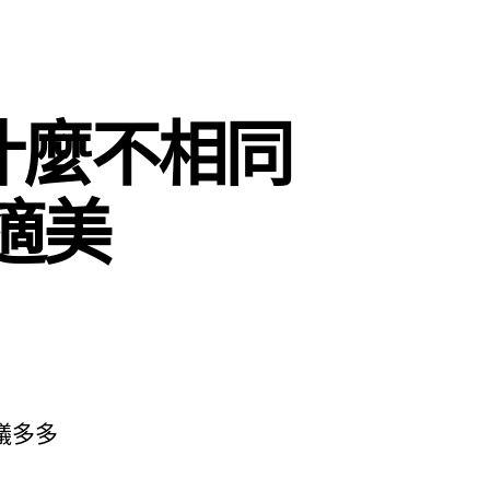
什麼不相同
隱適美
議多多