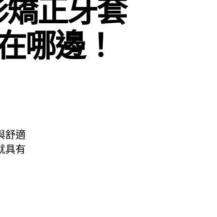
形矯正牙套
在哪邊！
與舒適
就具有