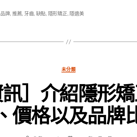
,
品牌
,
推薦
,
牙齒
,
缺點
,
隱形矯正
,
隱適美
分
未分類
類
資訊］介紹隱形矯
、價格以及品牌