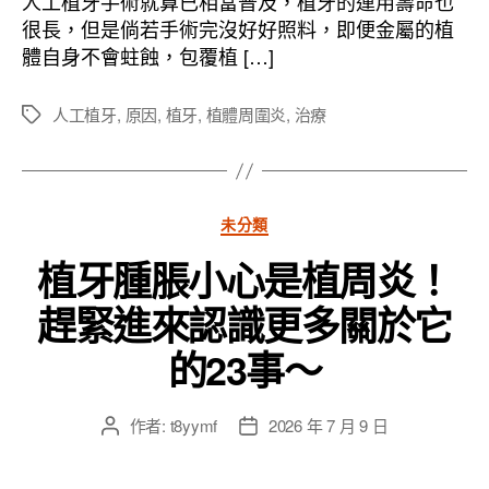
人工植牙手術就算已相當普及，植牙的運用壽命也
日
很長，但是倘若手術完沒好好照料，即便金屬的植
期
體自身不會蛀蝕，包覆植 […]
人工植牙
,
原因
,
植牙
,
植體周圍炎
,
治療
標
籤
分
未分類
類
植牙腫脹小心是植周炎！
趕緊進來認識更多關於它
的23事～
作者:
t8yymf
2026 年 7 月 9 日
文
文
章
章
作
發