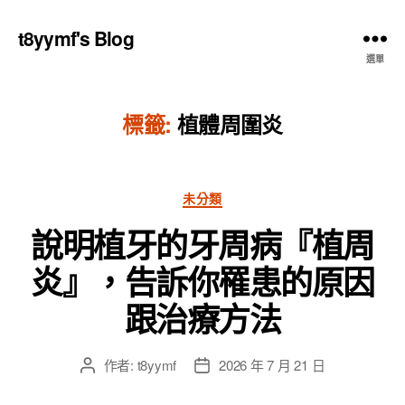
t8yymf's Blog
選單
標籤:
植體周圍炎
分
未分類
類
說明植牙的牙周病『植周
炎』，告訴你罹患的原因
跟治療方法
作者:
t8yymf
2026 年 7 月 21 日
文
文
章
章