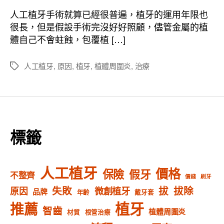
者
佈
人工植牙手術就算已經很普遍，植牙的運用年限也
日
很長，但是假設手術完沒好好照顧，儘管金屬的植
期
體自己不會蛀蝕，包覆植 […]
人工植牙
,
原因
,
植牙
,
植體周圍炎
,
治療
標
籤
標籤
人工植牙
價格
保險
假牙
不整齊
價錢
刷牙
失敗
拔
拔除
微創植牙
原因
品牌
年齡
戴牙套
植牙
推薦
智齒
植體周圍炎
材質
根管治療