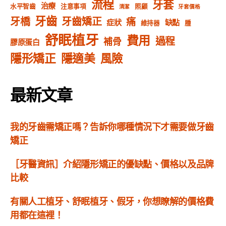
流程
牙套
治療
水平智齒
注意事項
照顧
清潔
牙套價格
牙齒
牙橋
牙齒矯正
痛
症狀
缺點
維持器
腫
舒眠植牙
費用
過程
補骨
膠原蛋白
隱形矯正
隱適美
風險
最新文章
我的牙齒需矯正嗎？告訴你哪種情況下才需要做牙齒
矯正
［牙醫資訊］介紹隱形矯正的優缺點、價格以及品牌
比較
有關人工植牙、舒眠植牙、假牙，你想瞭解的價格費
用都在這裡！