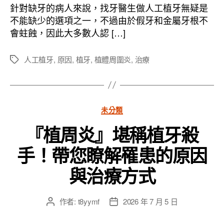
者
佈
針對缺牙的病人來說，找牙醫生做人工植牙無疑是
日
不能缺少的選項之一，不過由於假牙和金屬牙根不
期
會蛀蝕，因此大多數人認 […]
人工植牙
,
原因
,
植牙
,
植體周圍炎
,
治療
標
籤
分
未分類
類
『植周炎』堪稱植牙殺
手！帶您瞭解罹患的原因
與治療方式
作者:
t8yymf
2026 年 7 月 5 日
文
文
章
章
作
發