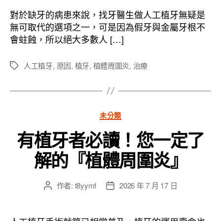
作
發
者
佈
對於缺牙的病患來說，找牙醫生做人工植牙無疑是
日
無可取代的選項之一，可是因為假牙與金屬牙根不
期
會蛀蝕，所以絕大多數人 […]
人工植牙
,
原因
,
植牙
,
植體周圍炎
,
治療
標
籤
分
未分類
類
有植牙者必讀！您一定了
解的『植體周圍炎』
作者:
t8yymf
2026 年 7 月 17 日
文
文
章
章
作
發
者
佈