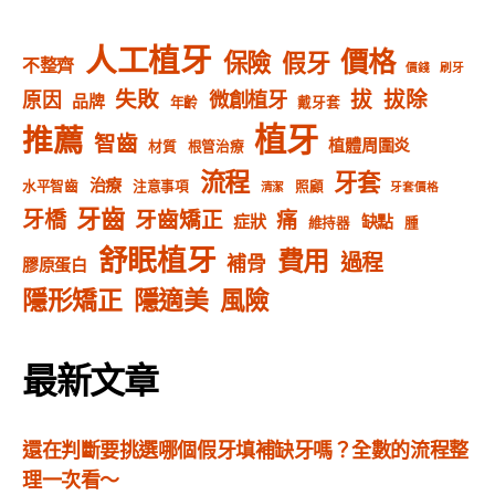
人工植牙
價格
保險
假牙
不整齊
價錢
刷牙
失敗
拔
拔除
微創植牙
原因
品牌
年齡
戴牙套
植牙
推薦
智齒
植體周圍炎
材質
根管治療
流程
牙套
治療
水平智齒
注意事項
照顧
清潔
牙套價格
牙齒
牙橋
牙齒矯正
痛
症狀
缺點
維持器
腫
舒眠植牙
費用
過程
補骨
膠原蛋白
隱形矯正
隱適美
風險
最新文章
還在判斷要挑選哪個假牙填補缺牙嗎？全數的流程整
理一次看～