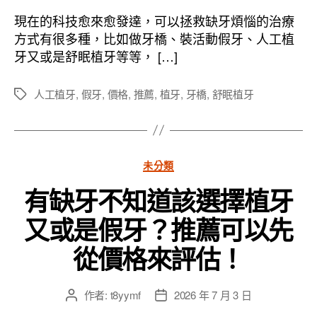
作
發
者
佈
現在的科技愈來愈發達，可以拯救缺牙煩惱的治療
日
方式有很多種，比如做牙橋、裝活動假牙、人工植
期
牙又或是舒眠植牙等等， […]
人工植牙
,
假牙
,
價格
,
推薦
,
植牙
,
牙橋
,
舒眠植牙
標
籤
分
未分類
類
有缺牙不知道該選擇植牙
又或是假牙？推薦可以先
從價格來評估！
作者:
t8yymf
2026 年 7 月 3 日
文
文
章
章