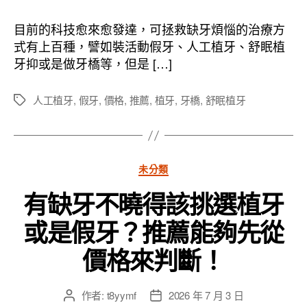
作
發
者
佈
目前的科技愈來愈發達，可拯救缺牙煩惱的治療方
日
式有上百種，譬如裝活動假牙、人工植牙、舒眠植
期
牙抑或是做牙橋等，但是 […]
人工植牙
,
假牙
,
價格
,
推薦
,
植牙
,
牙橋
,
舒眠植牙
標
籤
分
未分類
類
有缺牙不曉得該挑選植牙
或是假牙？推薦能夠先從
價格來判斷！
作者:
t8yymf
2026 年 7 月 3 日
文
文