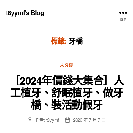
t8yymf's Blog
選單
標籤:
牙橋
分
未分類
類
［2024年價錢大集合］人
工植牙、舒眠植牙、做牙
橋、裝活動假牙
作者:
t8yymf
2026 年 7 月 7 日
文
文
章
章