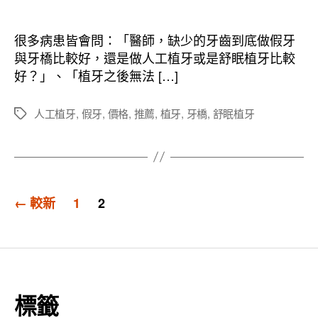
章
章
作
發
者
佈
很多病患皆會問：「醫師，缺少的牙齒到底做假牙
日
與牙橋比較好，還是做人工植牙或是舒眠植牙比較
期
好？」、「植牙之後無法 […]
人工植牙
,
假牙
,
價格
,
推薦
,
植牙
,
牙橋
,
舒眠植牙
標
籤
文
←
較新
1
2
章
分
頁
標籤