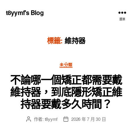
t8yymf's Blog
選單
標籤:
維持器
分
未分類
類
不論哪一個矯正都需要戴
維持器，到底隱形矯正維
持器要戴多久時間？
作者:
t8yymf
2026 年 7 月 30 日
文
文
章
章