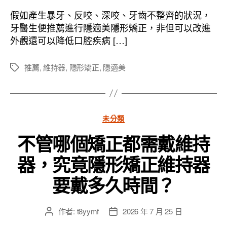
作
發
者
佈
假如產生暴牙、反咬、深咬、牙齒不整齊的狀況，
日
牙醫生便推薦進行隱適美隱形矯正，非但可以改進
期
外觀還可以降低口腔疾病 […]
推薦
,
維持器
,
隱形矯正
,
隱適美
標
籤
分
未分類
類
不管哪個矯正都需戴維持
器，究竟隱形矯正維持器
要戴多久時間？
作者:
t8yymf
2026 年 7 月 25 日
文
文
章
章