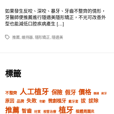
作
發
者
佈
如果發生反咬、深咬、暴牙、牙齒不整齊的情形，
日
牙醫師便推薦進行隱適美隱形矯正，不光可改善外
期
型也能減低口腔疾病產生 […]
推薦
,
維持器
,
隱形矯正
,
隱適美
標
籤
標籤
人工植牙
價格
保險
假牙
不整齊
價錢
刷牙
失敗
拔
拔除
微創植牙
原因
品牌
年齡
戴牙套
植牙
推薦
智齒
植體周圍炎
材質
根管治療