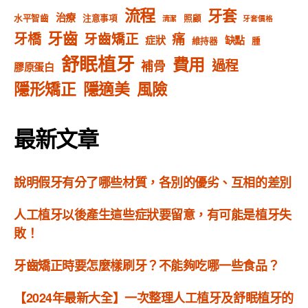
流程
牙套
治療
水平智齒
注意事項
照顧
清潔
牙套價格
牙齒
牙橋
牙齒矯正
痛
症狀
缺點
維持器
腫
舒眠植牙
費用
過程
補骨
膠原蛋白
隱形矯正
隱適美
風險
最新文章
說明假牙有分了哪些材質，各別的優劣、互相的差別
人工植牙以後產生這些症狀要留意，有可能是植牙失
敗！
牙齒矯正時要怎麼樣刷牙？不能夠吃哪一些食品？
【2024年最新大全】一次整理人工植牙及舒眠植牙的