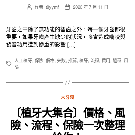
作者:
t8yymf
2026 年 7 月 11 日
文
文
章
章
作
發
者
佈
牙齒之中除了無功能的智齒之外，每一個牙齒都很
日
重要，如果牙齒產生缺少的狀況，將會造成啃咬與
期
發音功用遭到慘重的影響 […]
人工植牙
,
保險
,
價格
,
失敗
,
推薦
,
植牙
,
流程
,
費用
,
過程
,
風
標
險
籤
分
未分類
類
〔植牙大集合〕價格、風
險、流程、保險一次整理