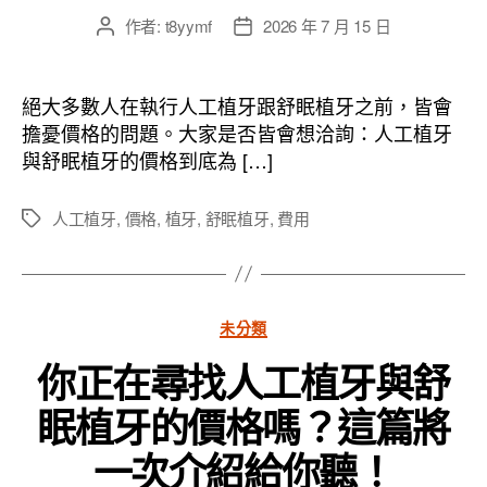
作者:
t8yymf
2026 年 7 月 15 日
文
文
章
章
作
發
者
佈
絕大多數人在執行人工植牙跟舒眠植牙之前，皆會
日
擔憂價格的問題。大家是否皆會想洽詢：人工植牙
期
與舒眠植牙的價格到底為 […]
人工植牙
,
價格
,
植牙
,
舒眠植牙
,
費用
標
籤
分
未分類
類
你正在尋找人工植牙與舒
眠植牙的價格嗎？這篇將
一次介紹給你聽！