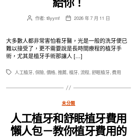
給你！
作者:
t8yymf
2026 年 7 月 11 日
文
文
章
章
作
發
者
佈
大多數人都非常害怕看牙醫，光是一般的洗牙便已
日
難以接受了，更不需要說是長時間療程的植牙手
期
術，尤其是植牙手術那讓人 […]
人工植牙
,
保險
,
價格
,
推薦
,
植牙
,
流程
,
舒眠植牙
,
費用
標
籤
分
未分類
類
人工植牙和舒眠植牙費用
懶人包－教你植牙費用的