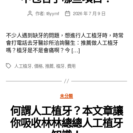
作者:
t8yymf
2026 年 7 月 9 日
文
文
章
章
作
發
者
佈
不少人遇到缺牙的問題，想進行人工植牙時，時常
日
會打電話去牙醫診所洽詢醫生：推薦做人工植牙
期
嗎？植牙是不是會痛啊？今 […]
人工植牙
,
價格
,
推薦
,
植牙
,
費用
標
籤
分
未分類
類
何謂人工植牙？本文章讓
你吸收林林總總人工植牙