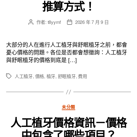
推算方式！
作者:
t8yymf
2026 年 7 月 9 日
文
文
章
章
作
發
者
佈
大部分的人在進行人工植牙與舒眠植牙之前，都會
日
憂心價格的問題。各位是否都會想徵詢：人工植牙
期
與舒眠植牙的價格到底是 […]
人工植牙
,
價格
,
植牙
,
舒眠植牙
,
費用
標
籤
分
未分類
類
人工植牙價格資訊－價格
中包含了哪些項目？