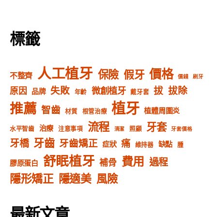
分
頁
標籤
人工植牙
價格
保險
假牙
不整齊
價錢
刷牙
失敗
拔
拔除
微創植牙
原因
品牌
年齡
戴牙套
植牙
推薦
智齒
植體周圍炎
材質
根管治療
流程
牙套
治療
水平智齒
注意事項
照顧
清潔
牙套價格
牙齒
牙橋
牙齒矯正
痛
症狀
缺點
維持器
腫
舒眠植牙
費用
過程
補骨
膠原蛋白
隱形矯正
隱適美
風險
最新文章