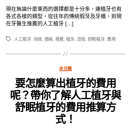
作
發
者
佈
現在無論什麼東西的選擇都是十分多，連植牙也有
日
各式各樣的類型，從往年的傳統假牙及牙橋，到現
期
在牙醫生推薦的人工植牙 […]
人工植牙
,
保險
,
價格
,
推薦
,
植牙
,
流程
,
舒眠植牙
,
費用
標
籤
分
未分類
類
要怎麼算出植牙的費用
呢？帶你了解人工植牙與
舒眠植牙的費用推算方
式！