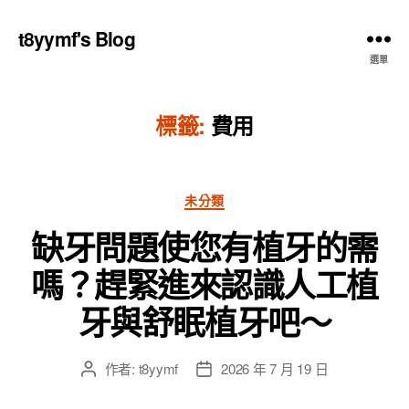
t8yymf's Blog
選單
標籤:
費用
分
未分類
類
缺牙問題使您有植牙的需
嗎？趕緊進來認識人工植
牙與舒眠植牙吧～
作者:
t8yymf
2026 年 7 月 19 日
文
文
章
章