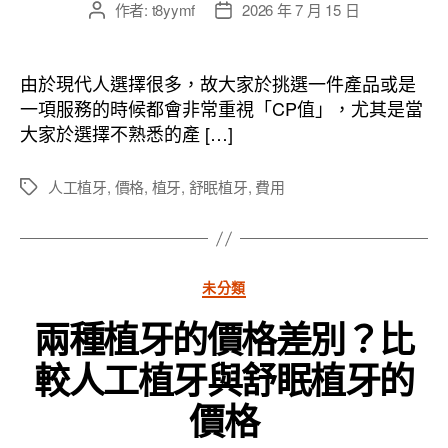
作者:
t8yymf
2026 年 7 月 15 日
文
文
章
章
作
發
者
佈
由於現代人選擇很多，故大家於挑選一件產品或是
日
一項服務的時候都會非常重視「CP值」，尤其是當
期
大家於選擇不熟悉的產 […]
人工植牙
,
價格
,
植牙
,
舒眠植牙
,
費用
標
籤
分
未分類
類
兩種植牙的價格差別？比
較人工植牙與舒眠植牙的
價格