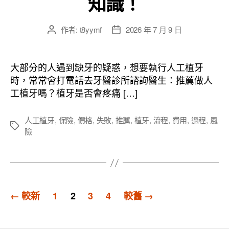
知識！
作者:
t8yymf
2026 年 7 月 9 日
文
文
章
章
作
發
者
佈
大部分的人遇到缺牙的疑惑，想要執行人工植牙
日
時，常常會打電話去牙醫診所諮詢醫生：推薦做人
期
工植牙嗎？植牙是否會疼痛 […]
人工植牙
,
保險
,
價格
,
失敗
,
推薦
,
植牙
,
流程
,
費用
,
過程
,
風
標
險
籤
文
←
較新
1
2
3
4
較舊
→
章