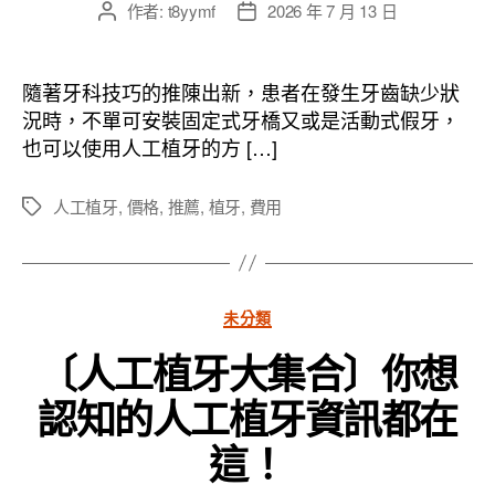
作者:
t8yymf
2026 年 7 月 13 日
文
文
章
章
作
發
者
佈
隨著牙科技巧的推陳出新，患者在發生牙齒缺少狀
日
況時，不單可安裝固定式牙橋又或是活動式假牙，
期
也可以使用人工植牙的方 […]
人工植牙
,
價格
,
推薦
,
植牙
,
費用
標
籤
分
未分類
類
〔人工植牙大集合〕你想
認知的人工植牙資訊都在
這！