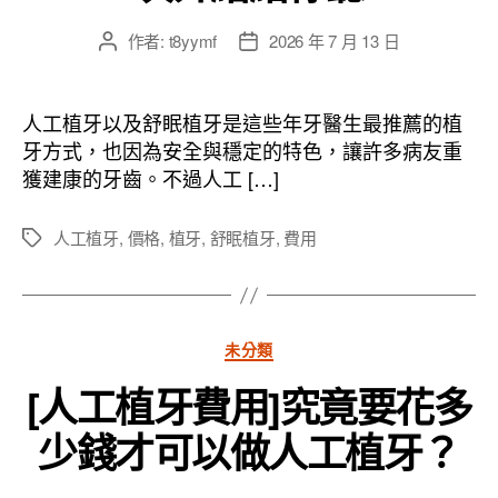
作者:
t8yymf
2026 年 7 月 13 日
文
文
章
章
作
發
者
佈
人工植牙以及舒眠植牙是這些年牙醫生最推薦的植
日
牙方式，也因為安全與穩定的特色，讓許多病友重
期
獲建康的牙齒。不過人工 […]
人工植牙
,
價格
,
植牙
,
舒眠植牙
,
費用
標
籤
分
未分類
類
[人工植牙費用]究竟要花多
少錢才可以做人工植牙？