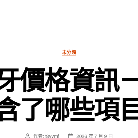
分
未分類
類
牙價格資訊
含了哪些項
作者:
t8yymf
2026 年 7 月 9 日
文
文