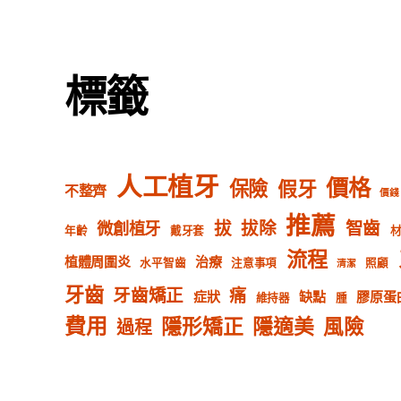
標籤
人工植牙
價格
保險
假牙
不整齊
價錢
推薦
拔
拔除
智齒
微創植牙
年齡
戴牙套
流程
植體周圍炎
治療
水平智齒
注意事項
照顧
清潔
牙齒
牙齒矯正
痛
症狀
缺點
膠原蛋
維持器
腫
費用
隱形矯正
隱適美
風險
過程