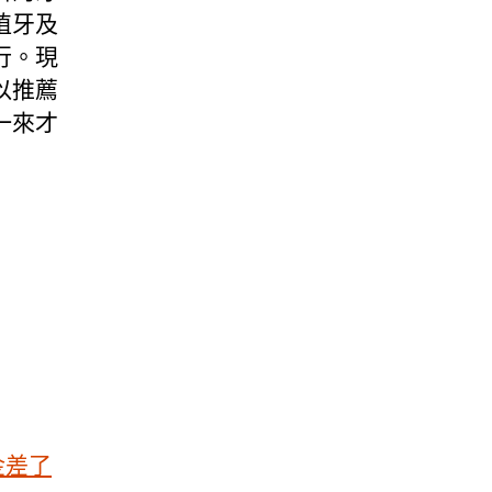
植牙及
行。現
以推薦
一來才
金差了