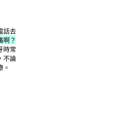
電話去
痛啊？
牙時常
，不論
療。