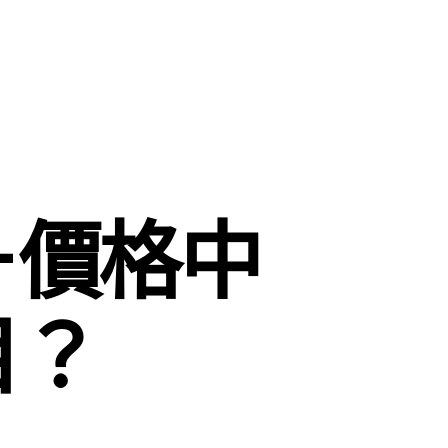
－價格中
目？