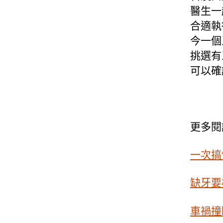
醫生一
合適執
今一個
挑選有
可以確
更多閱
一次搞
缺牙要
車禍撞