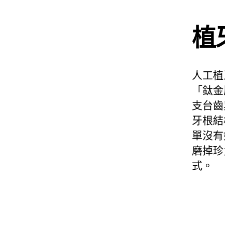
植
人工植
「鈦金
支台齒
牙根結
單沒有
磨掉珍
式。