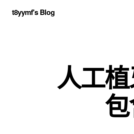
t8yymf's Blog
人工植
包