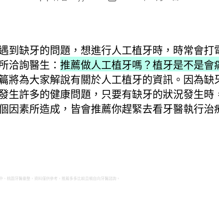
章
章
作
發
者
佈
日
遇到缺牙的問題，想進行人工植牙時，時常會打
期
所洽詢醫生：
推薦做人工植牙嗎？植牙是不是會
篇將為大家解說有關於人工植牙的資訊。因為缺
發生許多的健康問題，只要有缺牙的狀況發生時
個因素所造成，皆會推薦你趕緊去看牙醫執行治
中、桃園牙醫彙整，資料僅供參考，推薦多多比較且親自向牙醫諮詢。