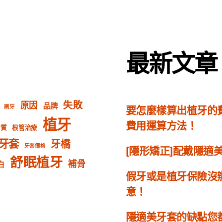
最新文章
失敗
原因
品牌
要怎麼樣算出植牙的
刷牙
植牙
費用運算方法！
材質
根管治療
牙套
牙橋
牙套價格
[隱形矯正]配戴隱
舒眠植牙
補骨
白
假牙或是植牙保險沒
意！
隱適美牙套的缺點您