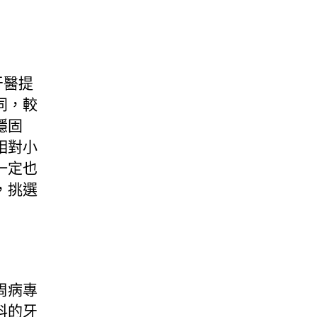
牙醫提
同，較
穩固
相對小
一定也
，挑選
周病專
科的牙