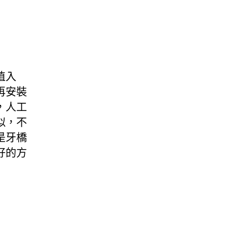
植入
再安裝
，人工
似，不
是牙橋
好的方